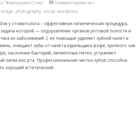
ка "Жемчужина Стом"
Комментариев нет
,
image
,
photography
,
social
,
wordpress
убов у стоматолога – эффективная гигиеническая процедура,
 задача которой — оздоровление органов ротовой полости и
тика их заболеваний. С ее помощью удаляют зубной налет и
амень, очищают зубы от налета курильщика (кофе, крепкого чая
да), наслоения бактерий, пигментных пятен, устраняют
ый запах изо рта. Профессиональная чистка зубов способна
ть хороший эстетический…