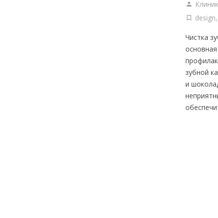
Клини
design
Чистка з
основная
профилак
зубной к
и шокола
неприятн
обеспечи