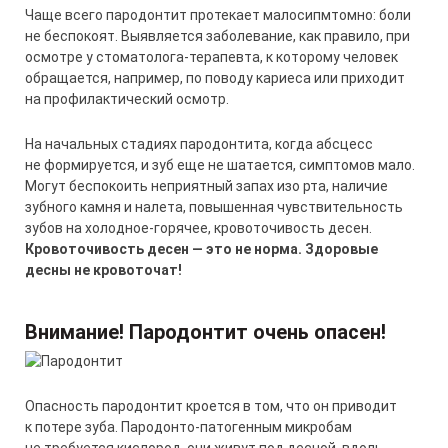
Чаще всего пародонтит протекает малосипмтомно: боли
не беспокоят. Выявляется заболевание, как правило, при
осмотре у стоматолога-терапевта, к которому человек
обращается, например, по поводу кариеса или приходит
на профилактический осмотр.
На начальных стадиях пародонтита, когда абсцесс
не формируется, и зуб еще не шатается, симптомов мало.
Могут беспокоить неприятный запах изо рта, наличие
зубного камня и налета, повышенная чувствительность
зубов на холодное-горячее, кровоточивость десен.
Кровоточивость
десен
—
это
не
норма
.
Здоровые
десны
не
кровоточат
!
Внимание
!
Пародонтит
очень
опасен
!
Опасность пародонтит кроется в том, что он приводит
к потере зуба. Пародонто-патогенным микробам