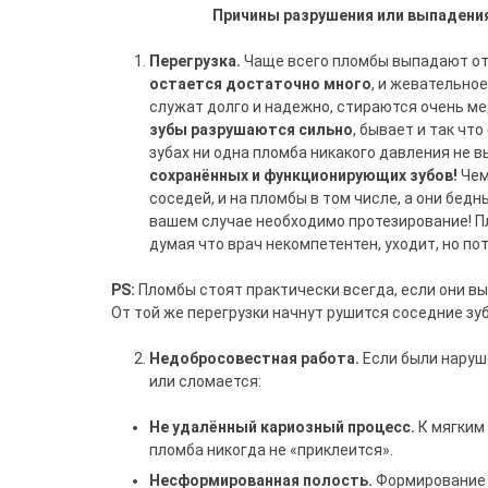
Причины разрушения или 
Перегрузка.
Чаще всего пломбы выпадают от
остается достаточно много
, и жевательно
служат долго и надежно, стираются очень м
зубы разрушаются сильно
, бывает и так что
зубах ни одна пломба никакого давления не 
сохранённых и функционирующих зубов!
Чем
соседей, и на пломбы в том числе, а они бедн
вашем случае необходимо протезирование! Пл
думая что врач некомпетентен, уходит, но п
PS:
Пломбы стоят практически всегда, если они вы
От той же перегрузки начнут рушится соседние зуб
Недобросовестная работа.
Если были нару
или сломается:
Не удалённый кариозный процесс.
К мягким 
пломба никогда не «приклеится».
Несформированная полость.
Формирование 