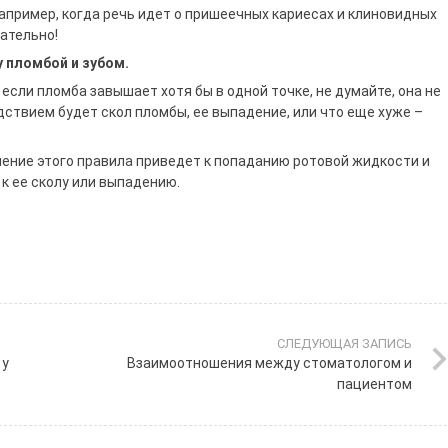
например, когда речь идет о пришеечных кариесах и клиновидных
ательно!
 пломбой и зубом.
если пломба завышает хотя бы в одной точке, не думайте, она не
едствием будет скол пломбы, ее выпадение, или что еще хуже –
ение этого правила приведет к попаданию ротовой жидкости и
к ее сколу или выпадению.
СЛЕДУЮЩАЯ ЗАПИСЬ
 у
Взаимоотношения между стоматологом и
пациентом