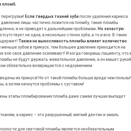
выпадения пломб.
 перегрузки!
Если твердых тканей зуба
после удаления кариеса
е давление лишь частично ложится на пломбу, такие пломбы
едленно, и не приводят к дальнейшим проблемам
. Но зачастую
 отсутствует не одна, а несколько стенок зуба, а то и все. В таких
выдержит!
Также на выносливость пломбы влияет количество
 меньше зубов в прикусе, тем большее давление приходится на
ые еле свое давление осиливают! И когда говоришь пациенту, что 
омбы не будут держать жевательное давление, а он машет рукой
отом обязательно возвращается с недоумением.
ведены из прикуса! Но от такой пломбы больше вреда чем пользы!
ы, а затем начнутся проблемы с суставом!
шены этапы пломбирования пломба даже самая лучшая выпадет
тканям, а кариес – это разрушенный, мягкий дентин и эмаль
полости для световой пломбы является необязательным