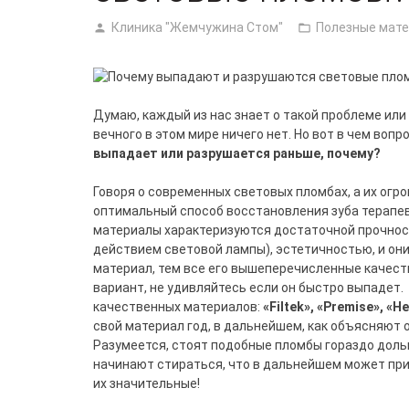
Клиника "Жемчужина Стом"
Полезные мат
Думаю, каждый из нас знает о такой проблеме или 
вечного в этом мире ничего нет. Но вот в чем вопр
выпадает или разрушается раньше, почему?
Говоря о современных световых пломбах, а их огр
оптимальный способ восстановления зуба терапе
материалы характеризуются достаточной прочност
действием световой лампы), эстетичностью, и они
материал, тем все его вышеперечисленные качест
вариант, не удивляйтесь если он быстро выпадет. 
качественных материалов:
«
Filtek», «
Premise», «
He
свой материал год, в дальнейшем, как объясняют
Разумеется, стоят подобные пломбы гораздо доль
начинают стираться, что в дальнейшем может при
их значительные!