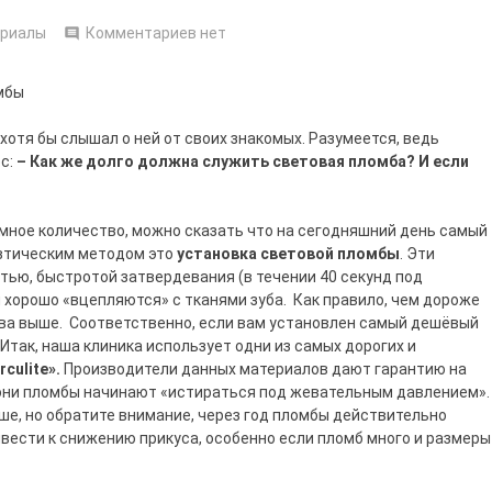
ериалы
Комментариев нет
хотя бы слышал о ней от своих знакомых. Разумеется, ведь
ос:
– Как же долго должна служить световая пломба? И если
омное количество, можно сказать что на сегодняшний день самый
втическим методом это
установка световой пломбы
. Эти
ью, быстротой затвердевания (в течении 40 секунд под
 хорошо «вцепляются» с тканями зуба. Как правило, чем дороже
ва выше. Соответственно, если вам установлен самый дешёвый
Итак, наша клиника использует одни из самых дорогих и
rculite».
Производители данных материалов дают гарантию на
 они пломбы начинают «истираться под жевательным давлением»
ше, но обратите внимание, через год пломбы действительно
вести к снижению прикуса, особенно если пломб много и размеры