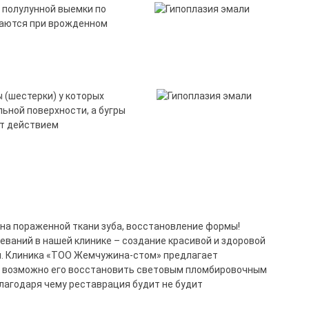
з полулунной выемки по
чаются при врожденном
 (шестерки) у которых
льной поверхности, а бугры
ют действием
ена пораженной ткани зуба, восстановление формы!
еваний в нашей клинике – создание красивой и здоровой
ия. Клиника «ТОО Жемчужина-стом» предлагает
й, возможно его восстановить световым пломбировочным
благодаря чему реставрация будит не будит