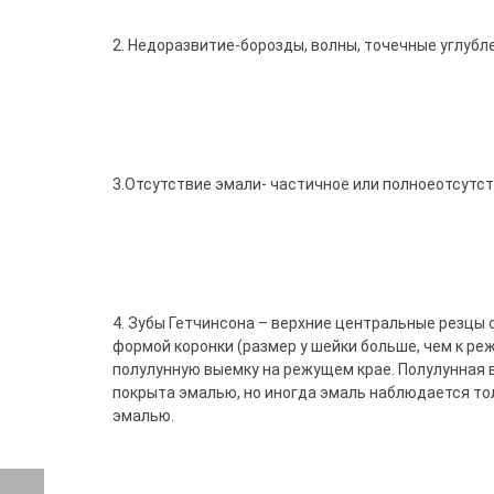
2. Недоразвитие-борозды, волны, точечные углубл
3.Отсутствие эмали- частичное или полноеотсутст
4. Зубы Гетчинсона – верхние центральные резцы 
формой коронки (размер у шейки больше, чем к ре
полулунную выемку на режущем крае. Полулунная
покрыта эмалью, но иногда эмаль наблюдается толь
эмалью.