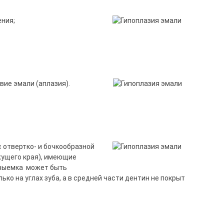
ения;
вие эмали (аплазия).
с отвертко- и бочкообразной
жущего края), имеющие
 выемка может быть
ко на углах зуба, а в средней части дентин не покрыт