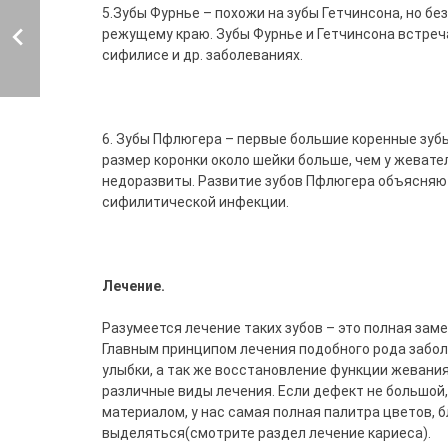
5.Зубы Фурнье – похожи на зубы Гетчинсона, но бе
режущему краю. Зубы Фурнье и Гетчинсона встре
сифилисе и др. заболеваниях.
6. Зубы Пфлюгера – первые большие коренные зубы
размер коронки около шейки больше, чем у жевате
недоразвиты. Развитие зубов Пфлюгера объясня
сифилитической инфекции.
Лечение.
Разумеется лечение таких зубов – это полная зам
Главным принципом лечения подобного рода забол
улыбки, а так же восстановление функции жеван
различные виды лечения. Если дефект не большо
материалом, у нас самая полная палитра цветов, 
выделяться(смотрите раздел лечение кариеса).