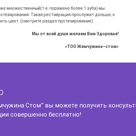
 же множественный(т.е. поражено более 1 зуба) мы
отезирования. Такая реставрация прослужит дольше, к
ить цвет. (смотрите раздел протезирование).
Мы
от
всей
души
желаем
Вам
Здоровья
!
«
ТОО
Жемчужина
–
стом
»
p
мчужина Стом” вы можете получить консуль
ии совершенно бесплатно!