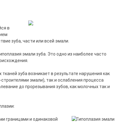
йся в
нием
вие зуба, части или всей эмали.
ипоплазия эмали зуба. Это одно из наиболее часто
оисхождения.
 тканей зуба возникает в результате нарушения как
строителями эмали), так и ослабления процесса
евание до прорезывания зубов, как молочных так и
плазии:
ими границами и одинаковой