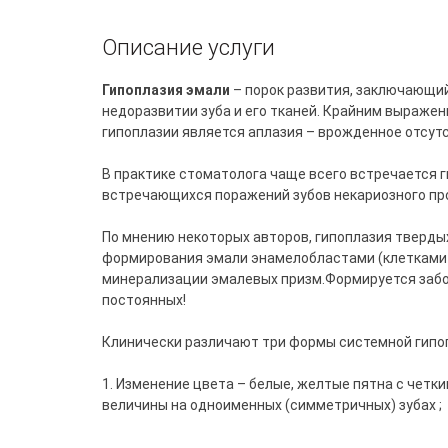
Описание услуги
Гипоплазия эмали
– порок развития, заключающи
недоразвитии зуба и его тканей. Крайним выраже
гипоплазии является аплазия – врожденное отсутст
В практике стоматолога чаще всего встречается г
встречающихся поражений зубов некариозного пр
По мнению некоторых авторов, гипоплазия твердых
формирования эмали энамелобластами (клетками-
минерализации эмалевых призм.Формируется забол
постоянных!
Клинически различают три формы системной гипо
1. Изменение цвета – белые, желтые пятна с четк
величины на одноименных (симметричных) зубах ;