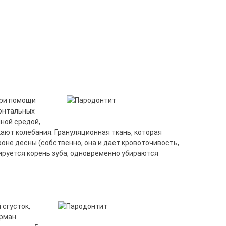
При помощи
донтальных
ной средой,
кают колебания. Грануляционная ткань, которая
роне десны (собственно, она и дает кровоточивость,
ируется корень зуба, одновременно убираются
 сгусток,
арман