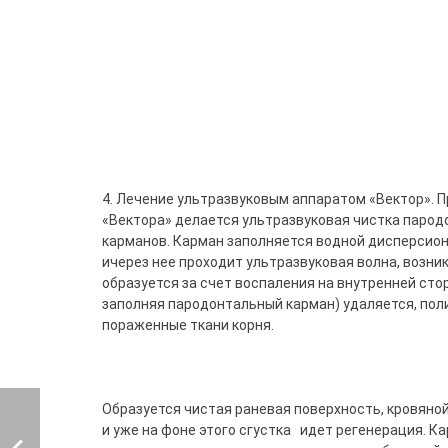
4. Лечение ультразвуковым аппаратом «Вектор». 
«Вектора» делается ультразвуковая чистка паро
карманов. Карман заполняется водной дисперсион
ичерез нее проходит ультразвуковая волна, возни
образуется за счет воспаления на внутренней сто
заполняя пародонтальный карман) удаляется, пол
пораженные ткани корня.
Образуется чистая раневая поверхность, кровяной
и уже на фоне этого сгустка идет регенерация. К