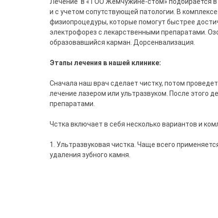
Лечение в «ТОО Жемчужине-стом» подбирается в 
и с учетом сопутствующей патологии. В комплек
физиопроцедуры, которые помогут быстрее достичь
электрофорез с лекарственными препаратами. Оз
образовавшийся карман. Дорсенвализация.
Этапы лечения в нашей клинике:
Сначала наш врач сделает чистку, потом проведет
лечение лазером или ультразвуком. После этого 
препаратами.
Чстка включает в себя несколько вариантов и ком
1. Ультразвуковая чистка. Чаще всего применяетс
удаления зубного камня.