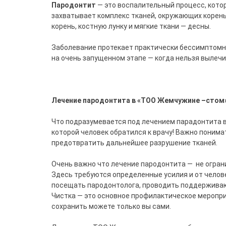
Пародонтит
— это воспалительный процесс, кото
захватывает комплекс тканей, окружающих корень
корень, костную лунку и мягкие ткани — десны.
Заболевание протекает практически бессимптомн
на очень запущенном этапе — когда нельзя вылечит
Лечение
пародонтита
в
«
ТОО
Жемчужине
–
стом
Что подразумевается под лечением парадонтита в
которой человек обратился к врачу! Важно понима
предотвратить дальнейшее разрушение тканей.
Очень важно что лечение пародонтита — не огран
Здесь требуются определенные усилия и от челове
посещать пародонтолога, проводить поддерживаю
Чистка — это основное профилактическое меропри
сохранить можете только вы сами.