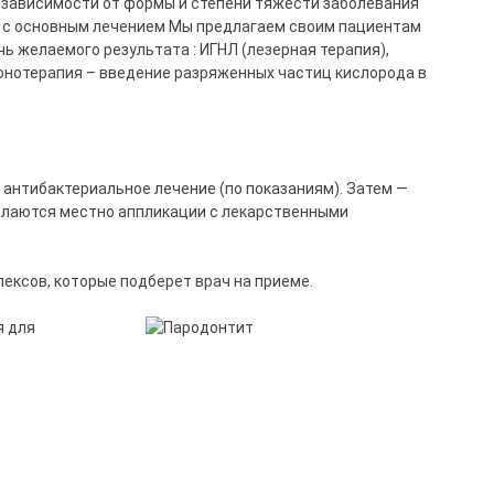
зависимости от формы и степени тяжести заболевания
се с основным лечением Мы предлагаем своим пациентам
 желаемого результата : ИГНЛ (лезерная терапия),
онотерапия – введение разряженных частиц кислорода в
 антибактериальное лечение (по показаниям). Затем —
делаются местно аппликации с лекарственными
лексов, которые подберет врач на приеме.
я для