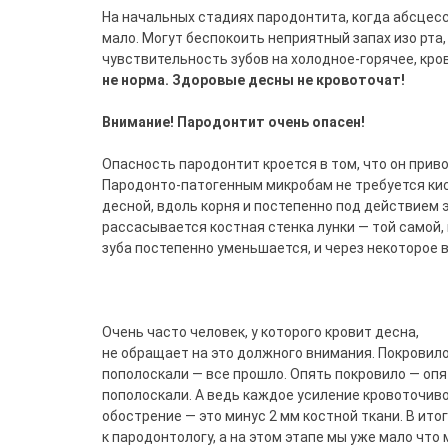
На начальных стадиях пародонтита, когда абсцесс
мало. Могут беспокоить неприятный запах изо рта,
чувствительность зубов на холодное-горячее, кр
не
норма
.
Здоровые
десны
не
кровоточат
!
Внимание
!
Пародонтит
очень
опасен
!
Опасность пародонтит кроется в том, что он приво
Пародонто-патогенным микробам не требуется кис
десной, вдоль корня и постепенно под действием 
рассасывается костная стенка лунки — той самой,
зуба постепенно уменьшается, и через некоторое 
Очень часто человек, у которого кровит десна,
не обращает на это должного внимания. Покровил
пополоскали — все прошло. Опять покровило — оп
пополоскали. А ведь каждое усиление кровоточив
обострение — это минус 2 мм костной ткани. В ито
к пародонтологу, а на этом этапе мы уже мало что