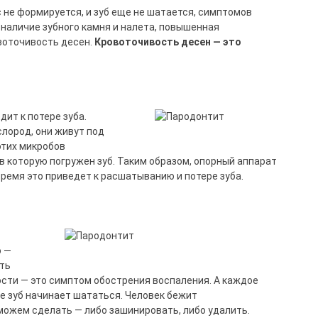
 не формируется, и зуб еще не шатается, симптомов
 наличие зубного камня и налета, повышенная
овоточивость десен.
Кровоточивость
десен
—
это
дит к потере зуба.
лород, они живут под
этих микробов
 в которую погружен зуб. Таким образом, опорный аппарат
время это приведет к расшатыванию и потере зуба.
о —
ять
ости — это симптом обострения воспаления. А каждое
ге зуб начинает шататься. Человек бежит
 можем сделать — либо зашинировать, либо удалить.