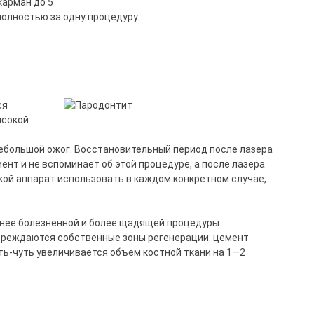
карман до 5
полностью за одну процедуру.
ся
ысокой
небольшой ожог. Восстановительный период после лазера
ент и не вспоминает об этой процедуре, а после лазера
акой аппарат использовать в каждом конкретном случае,
енее болезненной и более щадящей процедуры.
овреждаются собственные зоны регенерации: цемент
ть-чуть увеличивается объем костной ткани на 1—2