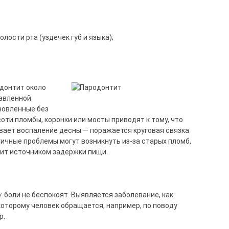
ости рта (уздечек губ и языка);
одонтит около
тавленной
новленные без
ти пломбы, коронки или мосты приводят к тому, что
вает воспаление десны — поражается круговая связка
гичные проблемы могут возникнуть из-за старых пломб,
жит источником задержки пищи.
 боли не беспокоят. Выявляется заболевание, как
 которому человек обращается, например, по поводу
р.