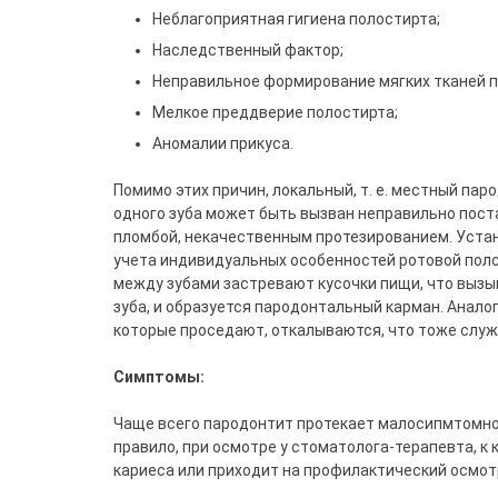
Неблагоприятная гигиена полостирта;
Наследственный фактор;
Неправильное формирование мягких тканей пол
Мелкое преддверие полостирта;
Аномалии прикуса.
Помимо этих причин, локальный, т. е. местный пар
одного зуба может быть вызван неправильно пос
пломбой, некачественным протезированием. Уста
учета индивидуальных особенностей ротовой полсо
между зубами застревают кусочки пищи, что вызы
зуба, и образуется пародонтальный карман. Анало
которые проседают, откалываются, что тоже слу
Симптомы:
Чаще всего пародонтит протекает малосипмтомно:
правило, при осмотре у стоматолога-терапевта, к
кариеса или приходит на профилактический осмот