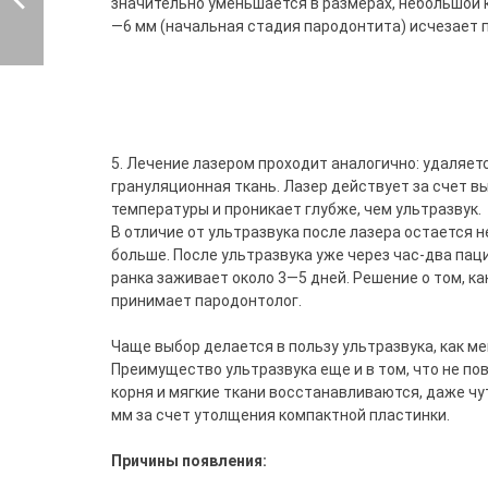
значительно уменьшается в размерах, небольшой 
—6 мм (начальная стадия пародонтита) исчезает 
5. Лечение лазером проходит аналогично: удаляет
грануляционная ткань. Лазер действует за счет в
температуры и проникает глубже, чем ультразвук.
В отличие от ультразвука после лазера остается 
больше. После ультразвука уже через час-два паци
ранка заживает около 3—5 дней. Решение о том, к
принимает пародонтолог.
Чаще выбор делается в пользу ультразвука, как м
Преимущество ультразвука еще и в том, что не п
корня и мягкие ткани восстанавливаются, даже чу
мм за счет утолщения компактной пластинки.
Причины появления: