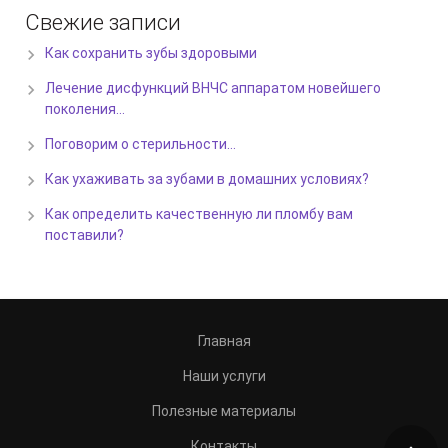
Свежие записи
Как сохранить зубы здоровыми
Лечение дисфункций ВНЧС аппаратом новейшего
поколения…
Поговорим о стерильности…
Как ухаживать за зубами в домашних условиях?
Как определить качественную ли пломбу вам
поставили?
Главная
Наши услуги
Полезные материалы
Контакты