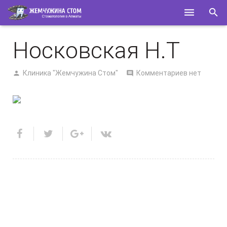
ГЛАВНАЯ
Носковская Н.Т
О НАС
Клиника "Жемчужина Стом"
Комментариев нет
УСЛУГИ
СПЕЦИАЛИСТЫ
ПОЛЕЗНОЕ
КОНТАКТЫ