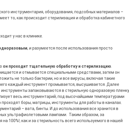
ского инструментария, оборудования, подсобных материалов –
меет то, как происходит стерилизация и обработка кабинетного
ходит у нас в клинике.
 одноразовым
, и разумеется после использования просто
то
он проходит тщательную обработку и стерилизацию
.
чищается и отмывается специальными средствами, затем он
ожить не только бактерии, но и все вирусы, включая такие
ле чего каждый инструмент промывается, высушивается. Далее
се инструменты запаковываются в стерильную одноразовую пленк
илизует весь инструментарий, под высочайшими температурами
проходят боры, матрицы, инструменты для работы в каналах.
ментарий – вата, бинты. И до использования все хранится в
ных ультрафиолетовыми лампами. Таким образом, за
на 100%!, как и за стерильность всего используемого в нашей