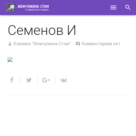
ГЛАВНАЯ
Семенов И
О НАС
Клиника "Жемчужина Стом"
Комментариев нет
УСЛУГИ
СПЕЦИАЛИСТЫ
ПОЛЕЗНОЕ
КОНТАКТЫ