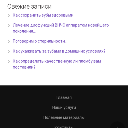
Свежие записи
Как сохранить зубы здоровыми
Лечение дисфункций ВНЧС аппаратом новейшего
поколения…
Поговорим о стерильности…
Как ухаживать за зубами в домашних условиях?
Как определить качественную ли пломбу вам
поставили?
Главная
Наши услуги
Полезные материалы
Контакты