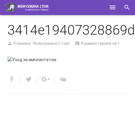
ГЛАВНАЯ
3414e19407328869d
О НАС
Клиника "Жемчужина Стом"
Комментариев нет
УСЛУГИ
СПЕЦИАЛИСТЫ
КОНТАКТЫ
ПОЛЕЗНОЕ