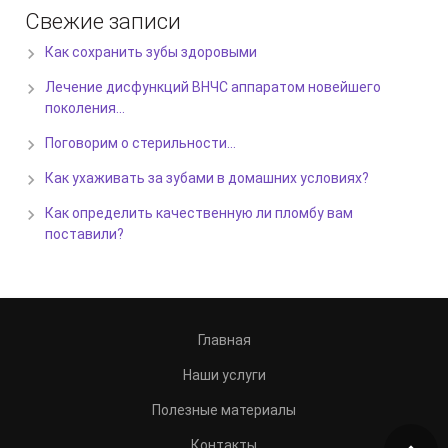
Свежие записи
Как сохранить зубы здоровыми
Лечение дисфункций ВНЧС аппаратом новейшего
поколения…
Поговорим о стерильности…
Как ухаживать за зубами в домашних условиях?
Как определить качественную ли пломбу вам
поставили?
Главная
Наши услуги
Полезные материалы
Контакты