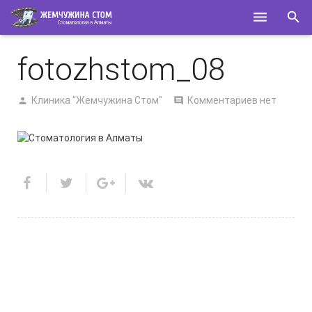
ГЛАВНАЯ
fotozhstom_08
О НАС
Клиника "Жемчужина Стом"
Комментариев нет
УСЛУГИ
СПЕЦИАЛИСТЫ
КОНТАКТЫ
ПОЛЕЗНОЕ