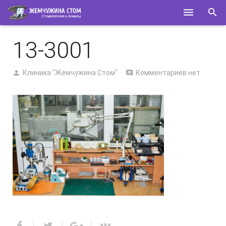
ГЛАВНАЯ
13-3001
О НАС
Клиника "Жемчужина Стом"
Комментариев нет
УСЛУГИ
СПЕЦИАЛИСТЫ
КОНТАКТЫ
ПОЛЕЗНОЕ