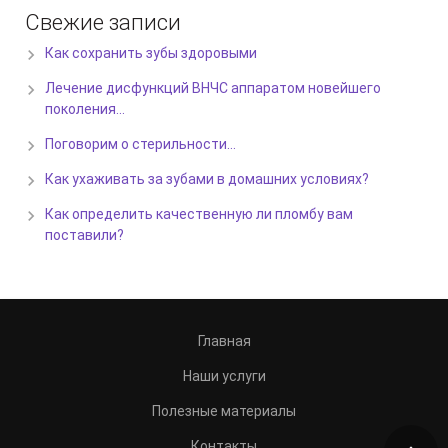
Свежие записи
Как сохранить зубы здоровыми
Лечение дисфункций ВНЧС аппаратом новейшего
поколения…
Поговорим о стерильности…
Как ухаживать за зубами в домашних условиях?
Как определить качественную ли пломбу вам
поставили?
Главная
Наши услуги
Полезные материалы
Контакты