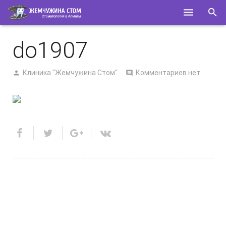
ГЛАВНАЯ
do1907
О НАС
Клиника "Жемчужина Стом"
Комментариев нет
УСЛУГИ
СПЕЦИАЛИСТЫ
КОНТАКТЫ
ПОЛЕЗНОЕ