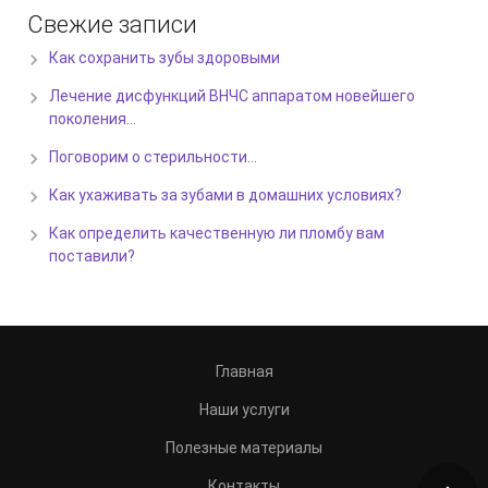
Свежие записи
Как сохранить зубы здоровыми
Лечение дисфункций ВНЧС аппаратом новейшего
поколения…
Поговорим о стерильности…
Как ухаживать за зубами в домашних условиях?
Как определить качественную ли пломбу вам
поставили?
Главная
Наши услуги
Полезные материалы
Контакты