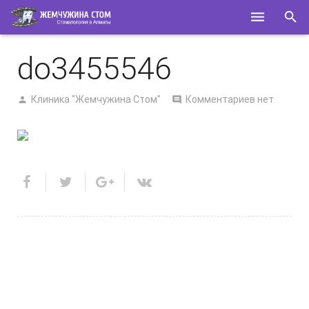
ГЛАВНАЯ
do3455546
О НАС
Клиника "Жемчужина Стом"
Комментариев нет
УСЛУГИ
СПЕЦИАЛИСТЫ
КОНТАКТЫ
ПОЛЕЗНОЕ