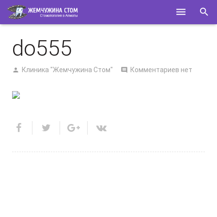
ГЛАВНАЯ
do555
О НАС
Клиника "Жемчужина Стом"
Комментариев нет
УСЛУГИ
СПЕЦИАЛИСТЫ
КОНТАКТЫ
ПОЛЕЗНОЕ