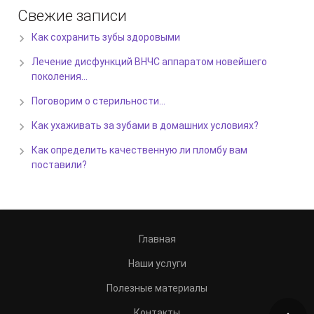
Свежие записи
Как сохранить зубы здоровыми
Лечение дисфункций ВНЧС аппаратом новейшего
поколения…
Поговорим о стерильности…
Как ухаживать за зубами в домашних условиях?
Как определить качественную ли пломбу вам
поставили?
Главная
Наши услуги
Полезные материалы
Контакты