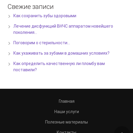
Свежие записи
Как сохранить зубы здоровыми
Лечение дисфункций ВНЧС аппаратом новейшего
поколения…
Поговорим о стерильности…
Как ухаживать за зубами в домашних условиях?
Как определить качественную ли пломбу вам
поставили?
Главная
Наши услуги
Полезные материалы
Контакты