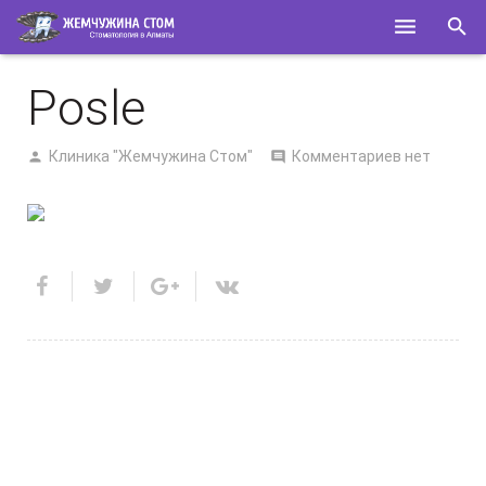
ГЛАВНАЯ
Posle
О НАС
Клиника "Жемчужина Стом"
Комментариев нет
УСЛУГИ
СПЕЦИАЛИСТЫ
КОНТАКТЫ
ПОЛЕЗНОЕ