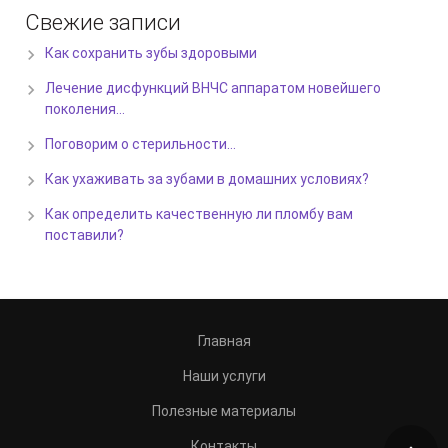
Свежие записи
Как сохранить зубы здоровыми
Лечение дисфункций ВНЧС аппаратом новейшего
поколения…
Поговорим о стерильности…
Как ухаживать за зубами в домашних условиях?
Как определить качественную ли пломбу вам
поставили?
Главная
Наши услуги
Полезные материалы
Контакты