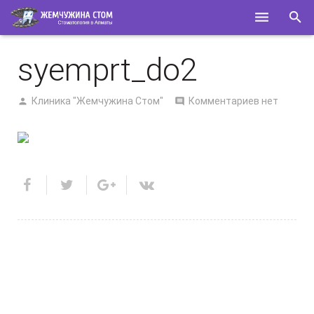
ГЛАВНАЯ
syemprt_do2
О НАС
Клиника "Жемчужина Стом"
Комментариев нет
УСЛУГИ
СПЕЦИАЛИСТЫ
КОНТАКТЫ
ПОЛЕЗНОЕ