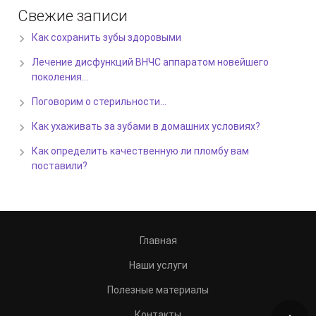
Свежие записи
Как сохранить зубы здоровыми
Лечение дисфункций ВНЧС аппаратом новейшего
поколения…
Поговорим о стерильности…
Как ухаживать за зубами в домашних условиях?
Как определить качественную ли пломбу вам
поставили?
Главная
Наши услуги
Полезные материалы
Контакты