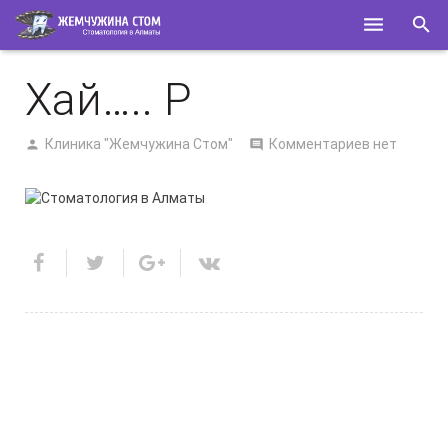
ГЛАВНАЯ
Хай….. Р
О НАС
Клиника "Жемчужина Стом"
Комментариев нет
УСЛУГИ
СПЕЦИАЛИСТЫ
КОНТАКТЫ
ПОЛЕЗНОЕ