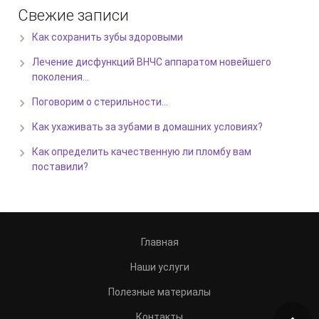
Свежие записи
Как сохранить зубы здоровыми
Лечение дисфункций ВНЧС аппаратом новейшего
поколения…
Поговорим о стерильности…
Как ухаживать за зубами в домашних условиях?
Как определить качественную ли пломбу вам
поставили?
Главная
Наши услуги
Полезные материалы
Контакты