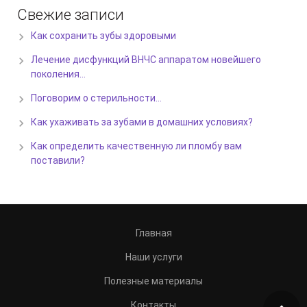
Свежие записи
Как сохранить зубы здоровыми
Лечение дисфункций ВНЧС аппаратом новейшего
поколения…
Поговорим о стерильности…
Как ухаживать за зубами в домашних условиях?
Как определить качественную ли пломбу вам
поставили?
Главная
Наши услуги
Полезные материалы
Контакты