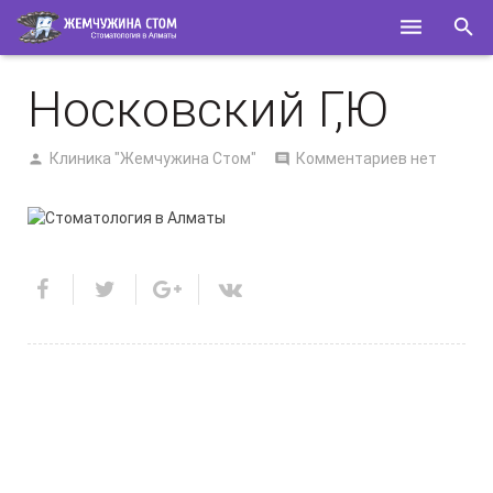
ГЛАВНАЯ
Носковский Г,Ю
О НАС
Клиника "Жемчужина Стом"
Комментариев нет
УСЛУГИ
СПЕЦИАЛИСТЫ
КОНТАКТЫ
ПОЛЕЗНОЕ