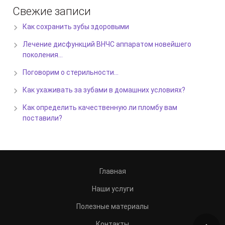
Свежие записи
Как сохранить зубы здоровыми
Лечение дисфункций ВНЧС аппаратом новейшего
поколения…
Поговорим о стерильности…
Как ухаживать за зубами в домашних условиях?
Как определить качественную ли пломбу вам
поставили?
Главная
Наши услуги
Полезные материалы
Контакты