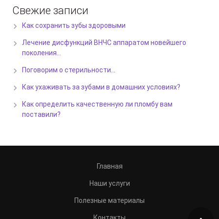
Свежие записи
Как сохранить зубы здоровыми
Лечение дисфункций ВНЧС аппаратом новейшего
поколения…
Поговорим о стерильности…
Как ухаживать за зубами в домашних условиях?
Как определить качественную ли пломбу вам
поставили?
Главная
Наши услуги
Полезные материалы
Контакты