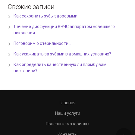
Свежие записи
Как сохранить зубы здоровыми
Лечение дисфункций ВНЧС аппаратом новейшего
поколения…
Поговорим о стерильности…
Как ухаживать за зубами в домашних условиях?
Как определить качественную ли пломбу вам
поставили?
Главная
Наши услуги
Полезные материалы
Контакты