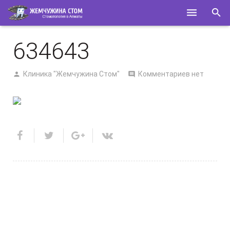
ГЛАВНАЯ
634643
О НАС
Клиника "Жемчужина Стом"
Комментариев нет
УСЛУГИ
СПЕЦИАЛИСТЫ
КОНТАКТЫ
ПОЛЕЗНОЕ