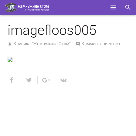
ГЛАВНАЯ
imagefloos005
О НАС
Клиника "Жемчужина Стом"
Комментариев нет
УСЛУГИ
СПЕЦИАЛИСТЫ
КОНТАКТЫ
ПОЛЕЗНОЕ