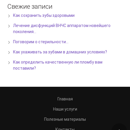
Свежие записи
Как сохранить зубы здоровыми
Лечение дисфункций ВНЧС аппаратом новейшего
поколения…
Поговорим о стерильности…
Как ухаживать за зубами в домашних условиях?
Как определить качественную ли пломбу вам
поставили?
Главная
Наши услуги
Полезные материалы
Контакты