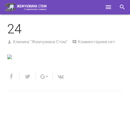
ГЛАВНАЯ
24
О НАС
Клиника "Жемчужина Стом"
Комментариев нет
УСЛУГИ
СПЕЦИАЛИСТЫ
КОНТАКТЫ
ПОЛЕЗНОЕ