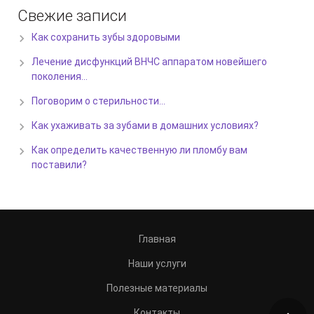
Свежие записи
Как сохранить зубы здоровыми
Лечение дисфункций ВНЧС аппаратом новейшего
поколения…
Поговорим о стерильности…
Как ухаживать за зубами в домашних условиях?
Как определить качественную ли пломбу вам
поставили?
Главная
Наши услуги
Полезные материалы
Контакты