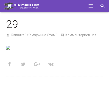
ГЛАВНАЯ
29
О НАС
Клиника "Жемчужина Стом"
Комментариев нет
УСЛУГИ
СПЕЦИАЛИСТЫ
КОНТАКТЫ
ПОЛЕЗНОЕ