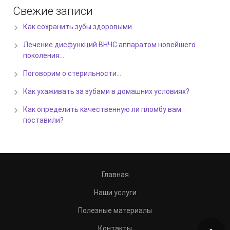
Свежие записи
Как сохранить зубы здоровыми
Лечение дисфункций ВНЧС аппаратом новейшего
поколения…
Поговорим о стерильности…
Как ухаживать за зубами в домашних условиях?
Как определить качественную ли пломбу вам
поставили?
Главная
Наши услуги
Полезные материалы
Контакты