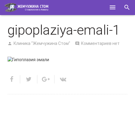
ГЛАВНАЯ
gipoplaziya-emali-1
О НАС
Клиника "Жемчужина Стом"
Комментариев нет
УСЛУГИ
СПЕЦИАЛИСТЫ
КОНТАКТЫ
ПОЛЕЗНОЕ