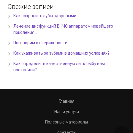
Свежие записи
Как сохранить зубы здоровыми
Лечение дисфункций ВНЧС аппаратом новейшего
поколения…
Поговорим о стерильности…
Как ухаживать за зубами в домашних условиях?
Как определить качественную ли пломбу вам
поставили?
Главная
Наши услуги
Полезные материалы
Контакты