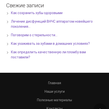
Свежие записи
Как сохранить зубы здоровыми
Лечение дисфункций ВНЧС аппаратом новейшего
поколения…
Поговорим о стерильности…
Как ухаживать за зубами в домашних условиях?
Как определить качественную ли пломбу вам
поставили?
Главная
Наши услуги
Полезные материалы
Контакты