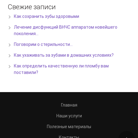
Свежие записи
Как сохранить зубы здоровыми
Лечение дисфункций ВНЧС аппаратом новейшего
поколения…
Поговорим о стерильности…
Как ухаживать за зубами в домашних условиях?
Как определить качественную ли пломбу вам
поставили?
Главная
Наши услуги
Полезные материалы
Контакты