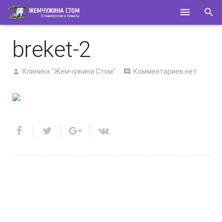
ГЛАВНАЯ
breket-2
О НАС
Клиника "Жемчужина Стом"
Комментариев нет
УСЛУГИ
СПЕЦИАЛИСТЫ
КОНТАКТЫ
ПОЛЕЗНОЕ