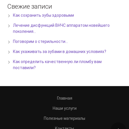
Свежие записи
Как сохранить зубы здоровыми
Лечение дисфункций ВНЧС аппаратом новейшего
поколения…
Поговорим о стерильности…
Как ухаживать за зубами в домашних условиях?
Как определить качественную ли пломбу вам
поставили?
Главная
Наши услуги
Полезные материалы
Контакты