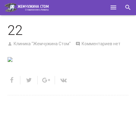
ГЛАВНАЯ
22
О НАС
Клиника "Жемчужина Стом"
Комментариев нет
УСЛУГИ
СПЕЦИАЛИСТЫ
КОНТАКТЫ
ПОЛЕЗНОЕ