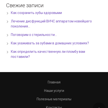
Свежие записи
Как сохранить зубы здоровыми
Лечение дисфункций ВНЧС аппаратом новейшего
поколения…
Поговорим о стерильности…
Как ухаживать за зубами в домашних условиях?
Как определить качественную ли пломбу вам
поставили?
Главная
Наши услуги
Полезные материалы
Контакты