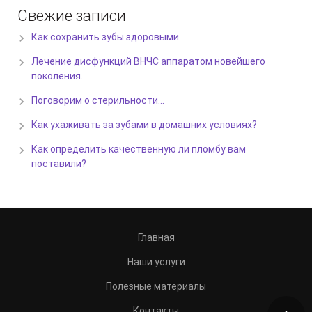
Свежие записи
Как сохранить зубы здоровыми
Лечение дисфункций ВНЧС аппаратом новейшего
поколения…
Поговорим о стерильности…
Как ухаживать за зубами в домашних условиях?
Как определить качественную ли пломбу вам
поставили?
Главная
Наши услуги
Полезные материалы
Контакты