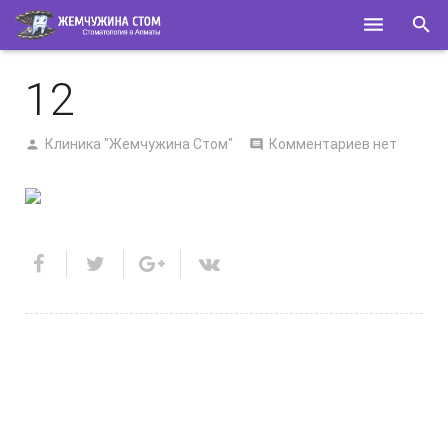
ГЛАВНАЯ
12
О НАС
Клиника "Жемчужина Стом"
Комментариев нет
УСЛУГИ
СПЕЦИАЛИСТЫ
КОНТАКТЫ
ПОЛЕЗНОЕ