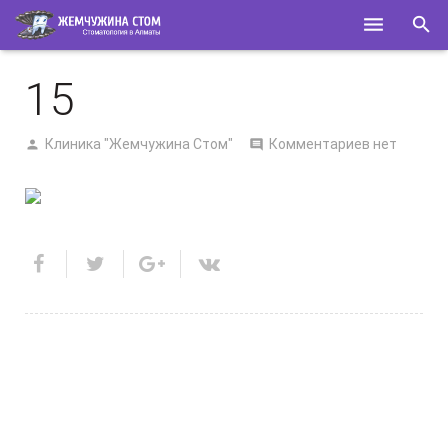
ГЛАВНАЯ
15
О НАС
Клиника "Жемчужина Стом"
Комментариев нет
УСЛУГИ
СПЕЦИАЛИСТЫ
КОНТАКТЫ
ПОЛЕЗНОЕ