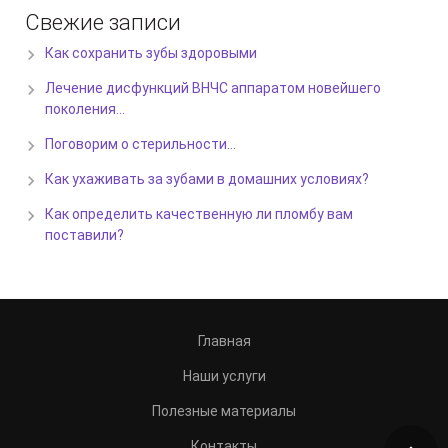
Свежие записи
Как сохранить зубы здоровыми
Лечение дисфункций ВНЧС аппаратом новейшего
поколения…
Поговорим о стерильности…
Как ухаживать за зубами в домашних условиях?
Как определить качественную ли пломбу вам
поставили?
Главная
Наши услуги
Полезные материалы
Контакты