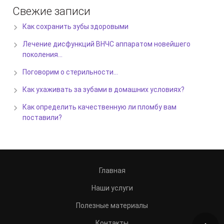
Свежие записи
Как сохранить зубы здоровыми
Лечение дисфункций ВНЧС аппаратом новейшего
поколения…
Поговорим о стерильности…
Как ухаживать за зубами в домашних условиях?
Как определить качественную ли пломбу вам
поставили?
Главная
Наши услуги
Полезные материалы
Контакты