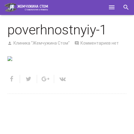
ГЛАВНАЯ
poverhnostnyiy-1
О НАС
Клиника "Жемчужина Стом"
Комментариев нет
УСЛУГИ
СПЕЦИАЛИСТЫ
КОНТАКТЫ
ПОЛЕЗНОЕ