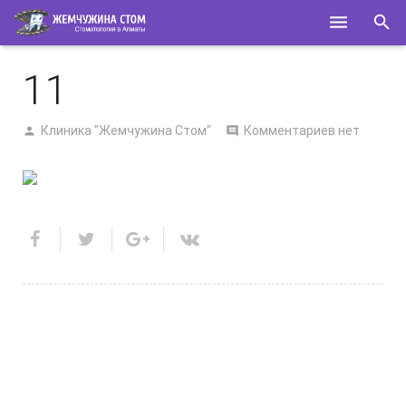
ГЛАВНАЯ
11
О НАС
Клиника "Жемчужина Стом"
Комментариев нет
УСЛУГИ
СПЕЦИАЛИСТЫ
КОНТАКТЫ
ПОЛЕЗНОЕ