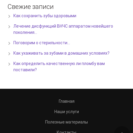
Свежие записи
Как сохранить зубы здоровыми
Лечение дисфункций ВНЧС аппаратом новейшего
поколения…
Поговорим о стерильности…
Как ухаживать за зубами в домашних условиях?
Как определить качественную ли пломбу вам
поставили?
Главная
Наши услуги
Полезные материалы
Контакты