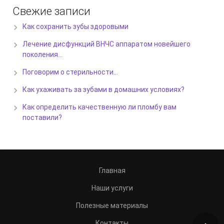
Свежие записи
Как сохранить зубы здоровыми
Лечение дисфункций ВНЧС аппаратом новейшего
поколения…
Поговорим о стерильности…
Как ухаживать за зубами в домашних условиях?
Как определить качественную ли пломбу вам
поставили?
Главная
Наши услуги
Полезные материалы
Контакты