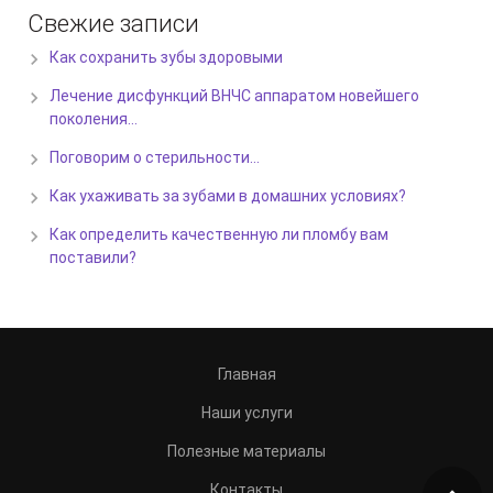
Свежие записи
Как сохранить зубы здоровыми
Лечение дисфункций ВНЧС аппаратом новейшего
поколения…
Поговорим о стерильности…
Как ухаживать за зубами в домашних условиях?
Как определить качественную ли пломбу вам
поставили?
Главная
Наши услуги
Полезные материалы
Контакты