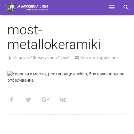
ГЛАВНАЯ
most-
О НАС
metallokeramiki
УСЛУГИ
Клиника "Жемчужина Стом"
Комментариев нет
СПЕЦИАЛИСТЫ
КОНТАКТЫ
ПОЛЕЗНОЕ