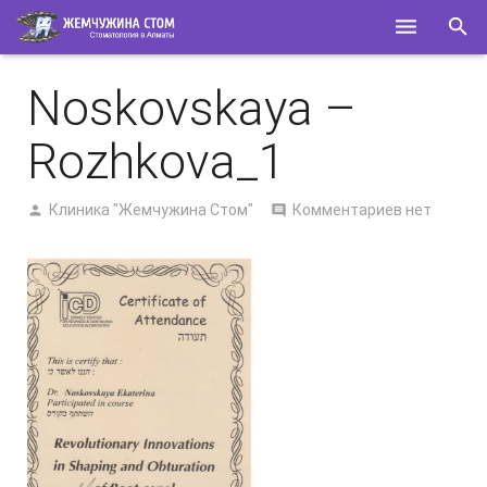
ГЛАВНАЯ
Noskovskaya –
О НАС
Rozhkova_1
УСЛУГИ
Клиника "Жемчужина Стом"
Комментариев нет
СПЕЦИАЛИСТЫ
КОНТАКТЫ
ПОЛЕЗНОЕ