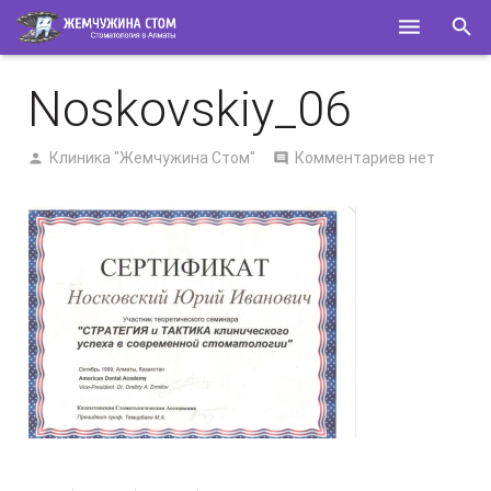
ГЛАВНАЯ
Noskovskiy_06
О НАС
Клиника "Жемчужина Стом"
Комментариев нет
УСЛУГИ
СПЕЦИАЛИСТЫ
КОНТАКТЫ
ПОЛЕЗНОЕ