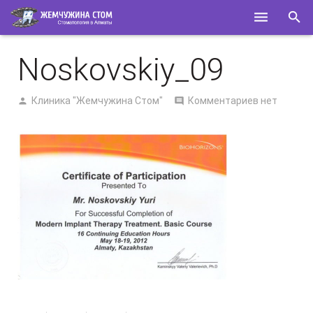
ГЛАВНАЯ
Noskovskiy_09
О НАС
Клиника "Жемчужина Стом"
Комментариев нет
УСЛУГИ
СПЕЦИАЛИСТЫ
КОНТАКТЫ
ПОЛЕЗНОЕ